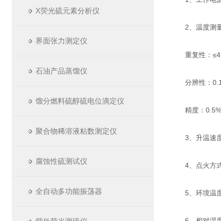
X荧光硫元素分析仪
2、温度测量：
界面张力测定仪
重复性：≤4℃
石油产品蒸馏仪
分辨性：0.
馏分燃料硫醇硫电位滴定仪
精度：0.5
聚合物稀溶液粘数测定仪
3、升温速度：
腐蚀性硫测试仪
4、点火方式：
全自动多功能振荡器
5、环境温度：
6、相对湿度：