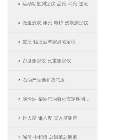
运动粘度测定仪·品氏·乌氏·逆流
微量残炭·康氏·电炉·残炭测定仪
重质·轻质油苯胺点测定仪
密度测定仪·比重测定仪
石油产品饱和蒸汽压
润滑油·柴油汽油氧化安定性测定仪
针入度·锥入度·贯入度测定
碱值·中和值·总碱值总酸值