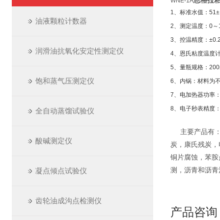
恩格拉
WNE-1A
1
、标准水值：51±
油液颗粒计数器
2
、测定温度：0～1
3
、控温精度：±0.
润滑油抗氧化安定性测定仪
4
、恩氏粘度温度计：
5
、量瓶规格：200±
饱和蒸气压测定仪
6
、内锅：材料为
7
、电加热器功率：55
8
、电子秒表精度：1
全自动蒸馏试验仪
主要产品有：开
酸碱测定仪
炭，康氏残炭，
铜片腐蚀，苯胺
测，沥青和沥青
凝点倾点试验仪
齿轮油成沟点检测仪
产品咨询