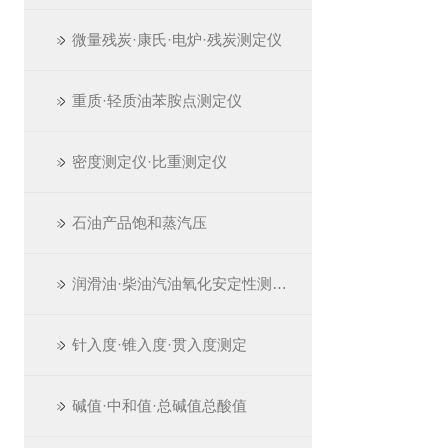
微量残炭·康氏·电炉·残炭测定仪
重质·轻质油苯胺点测定仪
密度测定仪·比重测定仪
石油产品饱和蒸汽压
润滑油·柴油汽油氧化安定性测定仪
针入度·锥入度·贯入度测定
碱值·中和值·总碱值总酸值