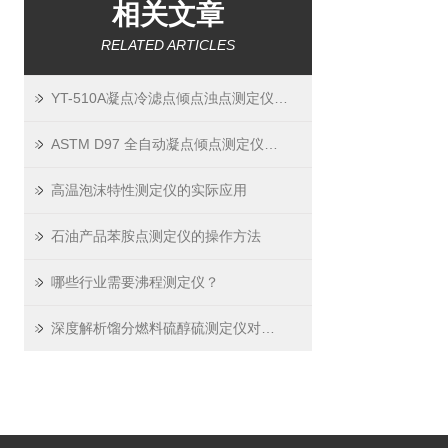
相关文章
RELATED ARTICLES
YT-510A凝点冷滤点倾点浊点测定仪技术参数
ASTM D97 全自动凝点倾点测定仪：选购要点、常见问题与发展趋势
高温泡沫特性测定仪的实际应用
石油产品苯胺点测定仪的操作方法
哪些行业需要沸程测定仪？
深度解析馏分燃料硫醇硫测定仪对油品寿命的关键影响