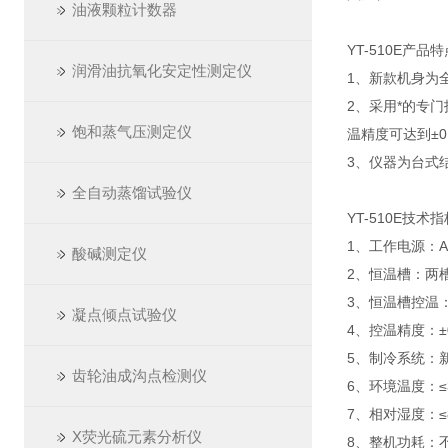
油液颗粒计数器
YT-510E产品
润滑油抗氧化安定性测定仪
1、新款机身为
2、采用*的专
饱和蒸气压测定仪
温精度可达到±0
3、仪器为台式
全自动蒸馏试验仪
YT-510E技术
1、工作电源：AC
酸碱测定仪
2、恒温槽：两
3、恒温槽控温
凝点倾点试验仪
4、控温精度：±0
5、制冷系统：
齿轮油成沟点检测仪
6、环境温度：≤
7、相对湿度：≤
X荧光硫元素分析仪
8、整机功耗：不