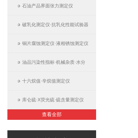
石油产品界面张力测定仪
破乳化测定仪·抗乳化性能试验器
铜片腐蚀测定仪·液相锈蚀测定仪
油品污染性指标·机械杂质·水分
十六烷值·辛烷值测定仪
库仑硫·X荧光硫·硫含量测定仪
查看全部