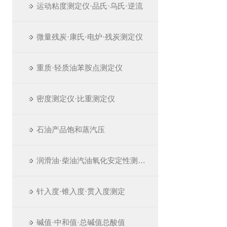
运动粘度测定仪·品氏·乌氏·逆流
微量残炭·康氏·电炉·残炭测定仪
重质·轻质油苯胺点测定仪
密度测定仪·比重测定仪
石油产品饱和蒸汽压
润滑油·柴油汽油氧化安定性测定仪
针入度·锥入度·贯入度测定
碱值·中和值·总碱值总酸值