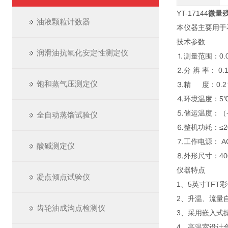
YT-17144
微量
油液颗粒计数器
本仪器主要用于
技术参数
润滑油抗氧化安定性测定仪
⒈测量范围：0.0
⒉分 辨 率： 0.
饱和蒸气压测定仪
⒊精 度：0.2
⒋环境温度：5℃
⒌储运温度：（-
全自动蒸馏试验仪
⒍整机功耗：≤
⒎工作电源： AC2
酸碱测定仪
⒏外形尺寸：400
仪器特点
凝点倾点试验仪
1、5英寸TF
2、升温、流量
齿轮油成沟点检测仪
3、采用嵌入式
4、高温室设计