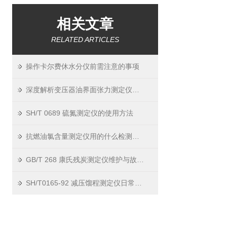
相关文章
RELATED ARTICLES
操作卡尔费休水分仪前需注意的事项
深度解析变压器油界面张力测定仪对油品寿命的关键影响
SH/T 0689 硫氮测定仪的使用方法
抗燃油氯含量测定仪用的什么检测原理？
GB/T 268 康氏残炭测定仪维护与故障排除
SH/T0165-92 减压馏程测定仪日常维护 —— 延长寿命，保证精度