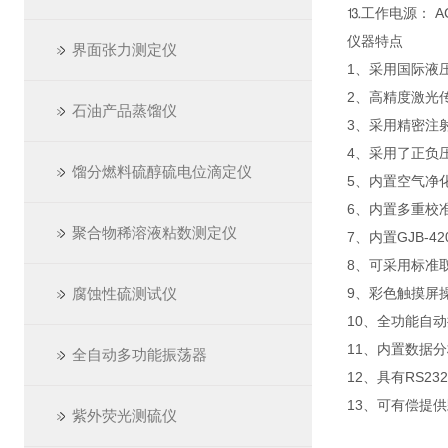
⒔工作电源： AC2
仪器特点
界面张力测定仪
1、采用国际液
2、高精度激光
石油产品蒸馏仪
3、采用精密注
4、采用了正负
馏分燃料硫醇硫电位滴定仪
5、内置空气净
6、内置多重校
聚合物稀溶液粘数测定仪
7、内置GJB-4
8、可采用标准
腐蚀性硫测试仪
9、彩色触摸屏
10、全功能自
11、内置数据
全自动多功能振荡器
12、具有RS
13、可有偿提
紫外荧光测硫仪