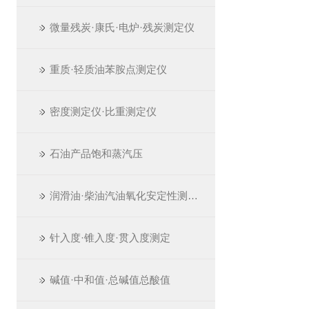
微量残炭·康氏·电炉·残炭测定仪
重质·轻质油苯胺点测定仪
密度测定仪·比重测定仪
石油产品饱和蒸汽压
润滑油·柴油汽油氧化安定性测定仪
针入度·锥入度·贯入度测定
碱值·中和值·总碱值总酸值