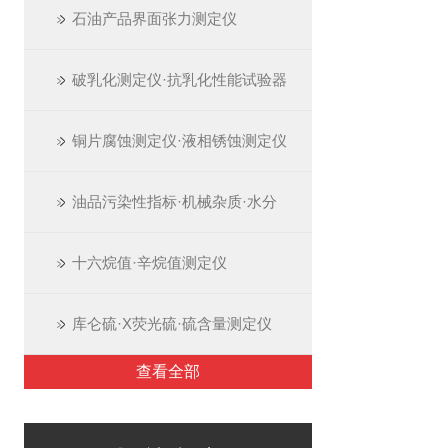
石油产品界面张力测定仪
破乳化测定仪·抗乳化性能试验器
铜片腐蚀测定仪·液相锈蚀测定仪
油品污染性指标·机械杂质·水分
十六烷值·辛烷值测定仪
库仑硫·X荧光硫·硫含量测定仪
查看全部