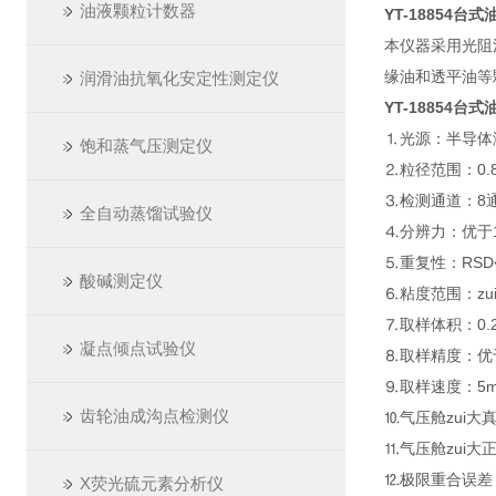
油液颗粒计数器
YT-18854
台式
本仪器采用光阻
缘油和透平油等
润滑油抗氧化安定性测定仪
YT-18854
台式
⒈光源：半导体
饱和蒸气压测定仪
⒉粒径范围：0.8
⒊检测通道：8
全自动蒸馏试验仪
⒋分辨力：优于1
⒌重复性
酸碱测定仪
⒍粘度范围：zui大
⒎取样体积：
凝点倾点试验仪
⒏取样精度：优
⒐取样速度：5mL/
齿轮油成沟点检测仪
⒑气压舱zui大真
⒒气压舱zu
⒓极限重合误差：
X荧光硫元素分析仪