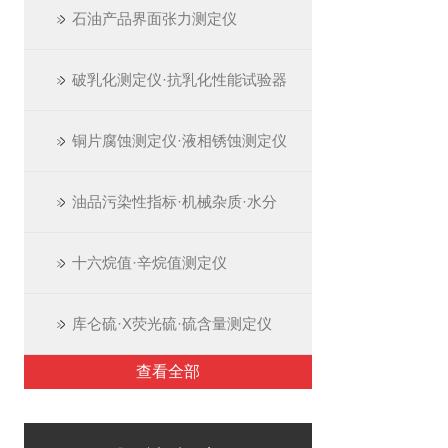
石油产品界面张力测定仪
破乳化测定仪·抗乳化性能试验器
铜片腐蚀测定仪·液相锈蚀测定仪
油品污染性指标·机械杂质·水分
十六烷值·辛烷值测定仪
库仑硫·X荧光硫·硫含量测定仪
查看全部