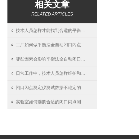
相关文章
RELATED ARTICLES
技术人员怎样才能找到合适的平衡法全自动闭口闪点测定仪？
工厂如何做平衡法全自动闭口闪点测定仪的日常校准？
哪些因素会影响平衡法全自动闭口闪点测定仪测试数据的准确？如何预防？
日常工作中，技术人员怎样维护和保养闭口闪点测定仪？
闭口闪点测定仪测试数据不稳定的可能原因及解决办法
实验室如何选购合适的闭口闪点测定仪？