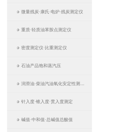
微量残炭·康氏·电炉·残炭测定仪
重质·轻质油苯胺点测定仪
密度测定仪·比重测定仪
石油产品饱和蒸汽压
润滑油·柴油汽油氧化安定性测定仪
针入度·锥入度·贯入度测定
碱值·中和值·总碱值总酸值