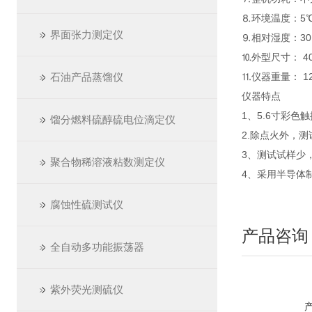
⒏环境温度：5℃
界面张力测定仪
⒐相对湿度：30
⒑外型尺寸： 40
石油产品蒸馏仪
⒒仪器重量： 12.
仪器特点
1、5.6寸彩
馏分燃料硫醇硫电位滴定仪
2.除点火外，
3、测试试样少
聚合物稀溶液粘数测定仪
4、采用半导体
腐蚀性硫测试仪
产品咨询
全自动多功能振荡器
紫外荧光测硫仪