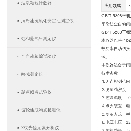
油液颗粒计数器
应用领域
GB/T 520
润滑油抗氧化安定性测定仪
平衡法全自动闭口闪
GB/T 520
饱和蒸气压测定仪
本仪器也符合IS
热功率自动切换
全自动蒸馏试验仪
试。
本仪器适合于闭
技术参数
酸碱测定仪
⒈闪点检测范围：
⒉测量精密度：
凝点倾点试验仪
⒊控温精度：±0
⒋点火装置：电
齿轮油成沟点检测仪
⒌制冷方式：半
⒍电源电压：220
X荧光硫元素分析仪
⒎整机功耗：不大