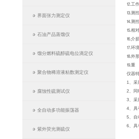
⒓工作
⒔测控
界面张力测定仪
⒕测
⒖相对
石油产品蒸馏仪
⒗介损
⒘环境
馏分燃料硫醇硫电位滴定仪
⒙外形
⒚重 
聚合物稀溶液粘数测定仪
仪器
1、采
腐蚀性硫测试仪
2、
3、
4、
全自动多功能振荡器
5、
6、
紫外荧光测硫仪