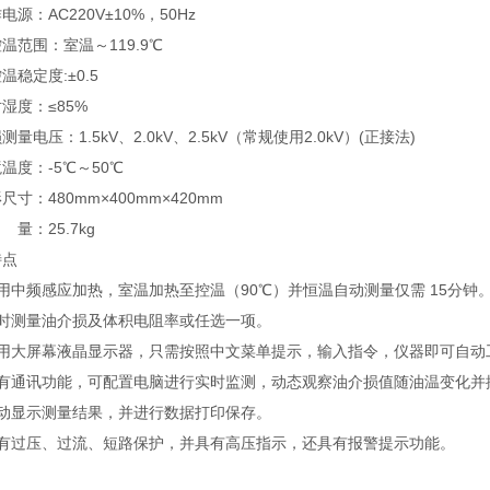
电源：AC220V±10%，50Hz
温范围：室温～119.9℃
控温稳定度:±0.5
湿度：≤85%
测量电压：1.5kV、2.0kV、2.5kV（常规使用2.0kV）(正接法)
温度：-5℃～50℃
尺寸：480mm×400mm×420mm
量：25.7kg
特点
用中频感应加热，室温加热至控温（90℃）并恒温自动测量仅需 15分钟
同时测量油介损及体积电阻率或任选一项。
采用大屏幕液晶显示器，只需按照中文菜单提示，输入指令，仪器即可自动
具有通讯功能，可配置电脑进行实时监测，动态观察油介损值随油温变化并
自动显示测量结果，并进行数据打印保存。
具有过压、过流、短路保护，并具有高压指示，还具有报警提示功能。