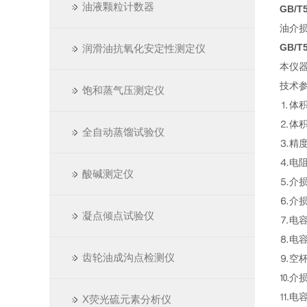
油液颗粒计数器
GB/
油介损
GB/
润滑油抗氧化安定性测定仪
本仪
技术
饱和蒸气压测定仪
⒈体积
⒉体积
全自动蒸馏试验仪
⒊精度
⒋电阻
酸碱测定仪
⒌介损
⒍介损
凝点倾点试验仪
⒎电容
⒏电容
齿轮油成沟点检测仪
⒐空
⒑介损
⒒电容
X荧光硫元素分析仪