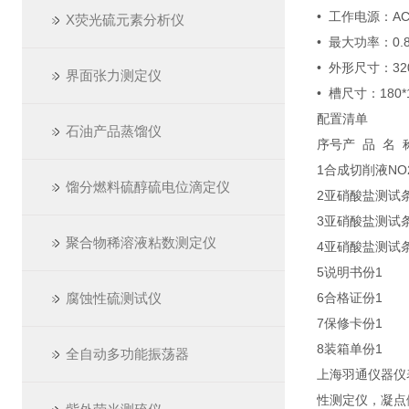
• 工作电源：AC2
X荧光硫元素分析仪
• 最大功率：0.
• 外形尺寸：320
界面张力测定仪
• 槽尺寸：180*1
配置清单
石油产品蒸馏仪
序号
产 品 名 
1
合成切削液NO
馏分燃料硫醇硫电位滴定仪
2
亚硝酸盐测试
3
亚硝酸盐测试
聚合物稀溶液粘数测定仪
4
亚硝酸盐测试
5
说明书
份
1
腐蚀性硫测试仪
6
合格证
份
1
7
保修卡
份
1
8
装箱单
份
1
全自动多功能振荡器
上海羽通仪器仪
性测定仪，凝点