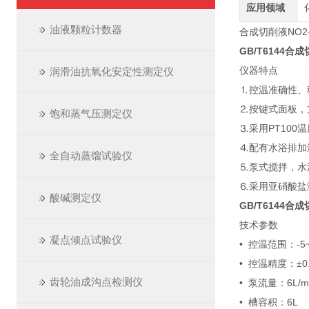
应用领域
油液颗粒计数器
合成切削液NO2-
GB/T6144合
仪器特点
润滑油抗氧化安定性测定仪
⒈控温准确性、
⒉按键式面板，
饱和蒸气压测定仪
⒊采用PT10
⒋配有水浴排加
全自动蒸馏试验仪
⒌泵式搅拌，水
⒍采用亚硝酸盐
酸碱测定仪
GB/T6144合
技术参数
凝点倾点试验仪
• 控温范围：-5~
• 控温精度：±0
齿轮油成沟点检测仪
• 泵流量：6L/m
• 槽容积：6L