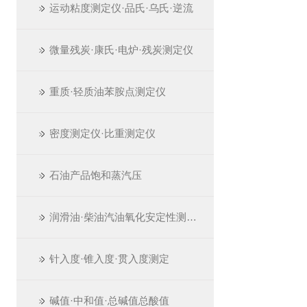
运动粘度测定仪·品氏·乌氏·逆流
微量残炭·康氏·电炉·残炭测定仪
重质·轻质油苯胺点测定仪
密度测定仪·比重测定仪
石油产品饱和蒸汽压
润滑油·柴油汽油氧化安定性测定仪
针入度·锥入度·贯入度测定
碱值·中和值·总碱值总酸值