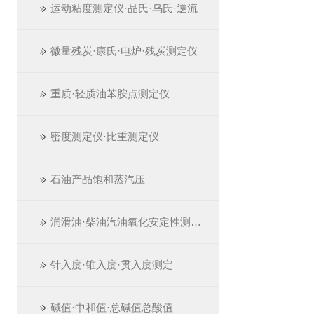
运动粘度测定仪·品氏·乌氏·逆流
微量残炭·康氏·电炉·残炭测定仪
重质·轻质油苯胺点测定仪
密度测定仪·比重测定仪
石油产品饱和蒸汽压
润滑油·柴油汽油氧化安定性测定仪
针入度·锥入度·贯入度测定
碱值·中和值·总碱值总酸值