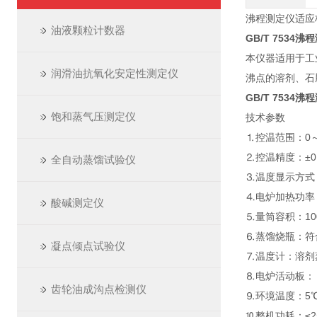
沸程测定仪适应标准
油液颗粒计数器
GB/T 7534沸
本仪器适用于工
润滑油抗氧化安定性测定仪
沸点的溶剂、石
GB/T 7534沸
饱和蒸气压测定仪
技术参数
⒈控温范围：0
⒉控温精度：±0
全自动蒸馏试验仪
⒊温度显示方式：
⒋电炉加热功率：
酸碱测定仪
⒌量筒容积：10
⒍蒸馏烧瓶：符合
凝点倾点试验仪
⒎温度计：溶剂蒸
⒏电炉活动板： 
齿轮油成沟点检测仪
⒐环境温度：5℃
⒑整机功耗：≤