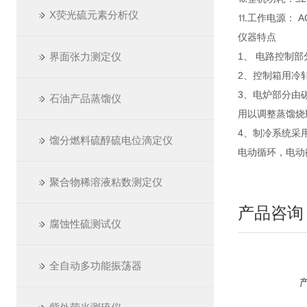
X荧光硫元素分析仪
⒒工作电源： AC2
仪器特点
界面张力测定仪
1、 电路控制
2、控制箱用冷
3、电炉部分由
石油产品蒸馏仪
用以调整蒸馏烧
4、制冷系统采
馏分燃料硫醇硫电位滴定仪
电动循环，电动
聚合物稀溶液粘数测定仪
产品咨询
腐蚀性硫测试仪
全自动多功能振荡器