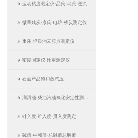
运动粘度测定仪·品氏·乌氏·逆流
微量残炭·康氏·电炉·残炭测定仪
重质·轻质油苯胺点测定仪
密度测定仪·比重测定仪
石油产品饱和蒸汽压
润滑油·柴油汽油氧化安定性测定仪
针入度·锥入度·贯入度测定
碱值·中和值·总碱值总酸值