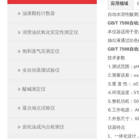
应用领域
油液颗粒计数器
自动水溶性酸测定
GB/T 7598
本仪器适用于变
润滑油抗氧化安定性测定仪
抽出液通过比色
GB/T 7598
饱和蒸气压测定仪
技术参数
⒈测试范围：pH3
全自动蒸馏试验仪
⒉测量误差：≤±0.
⒊重 复 性： ≤0.
酸碱测定仪
⒋环境温度：5℃
⒌整机功耗：5
凝点倾点试验仪
⒍工作电源： AC2
⒎外形尺寸： 68
齿轮油成沟点检测仪
仪器特点
1、一体化设计