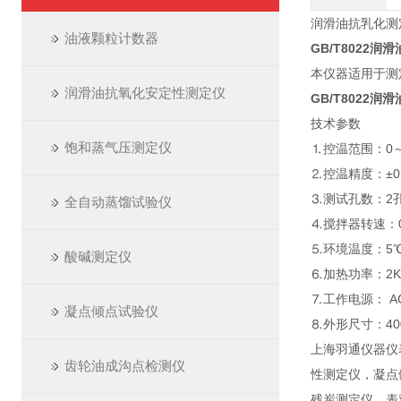
润滑油抗乳化测定
油液颗粒计数器
GB/T8022
本仪器适用于测
润滑油抗氧化安定性测定仪
GB/T8022
技术参数
饱和蒸气压测定仪
⒈控温范围：0～
⒉控温精度：±0
⒊测试孔数：2
全自动蒸馏试验仪
⒋搅拌器转速：0～5
⒌环境温度：5℃
酸碱测定仪
⒍加热功率：
⒎工作电源： AC2
凝点倾点试验仪
⒏外形尺寸：400
上海羽通仪器仪
齿轮油成沟点检测仪
性测定仪，凝点
残炭测定仪，表