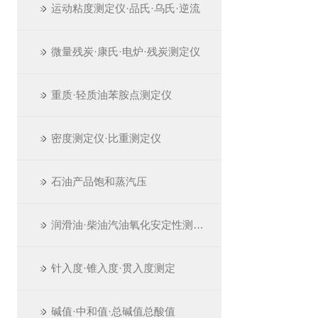
运动粘度测定仪·品氏·乌氏·逆流
微量残炭·康氏·电炉·残炭测定仪
重质·轻质油苯胺点测定仪
密度测定仪·比重测定仪
石油产品饱和蒸汽压
润滑油·柴油汽油氧化安定性测定仪
针入度·锥入度·贯入度测定
碱值·中和值·总碱值总酸值