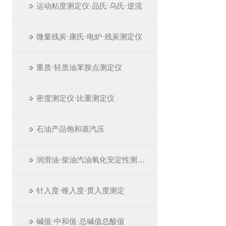
运动粘度测定仪·品氏·乌氏·逆流
微量残炭·康氏·电炉·残炭测定仪
重质·轻质油苯胺点测定仪
密度测定仪·比重测定仪
石油产品饱和蒸汽压
润滑油·柴油汽油氧化安定性测定仪
针入度·锥入度·贯入度测定
碱值·中和值·总碱值总酸值