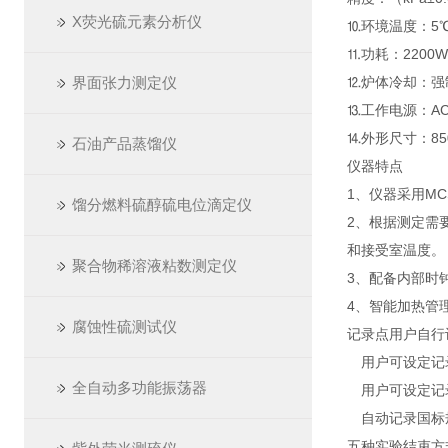
X荧光硫元素分析仪
⒑环境温度：5℃
⒒功耗：2200
界面张力测定仪
⒓炉体冷却：强
⒔工作电源：AC2
⒕外形尺寸：850
石油产品蒸馏仪
仪器特点
1、仪器采用M
馏分燃料硫醇硫电位滴定仪
2、根据测定需
和接受室温度。
聚合物稀溶液粘数测定仪
3、配备内部时
4、智能加热管
腐蚀性硫测试仪
记录点用户自行
用户可设定记
全自动多功能振荡器
用户可设定记
自动记录国标
五种实验结束