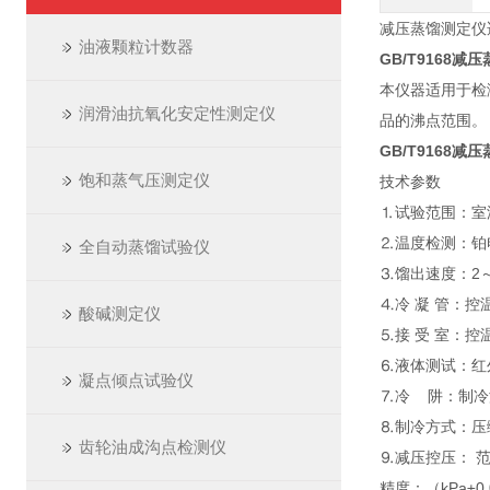
减压蒸馏测定仪适应
油液颗粒计数器
GB/T9168减
本仪器适用于检
润滑油抗氧化安定性测定仪
品的沸点范围。
GB/T9168减
饱和蒸气压测定仪
技术参数
⒈试验范围：室温
⒉温度检测：铂电
全自动蒸馏试验仪
⒊馏出速度：2～9
⒋冷 凝 管：控
酸碱测定仪
⒌接 受 室：控
⒍液体测试：红
凝点倾点试验仪
⒎冷 阱：制冷
⒏制冷方式：压
齿轮油成沟点检测仪
⒐减压控压： 范围
精度：（kPa±0.