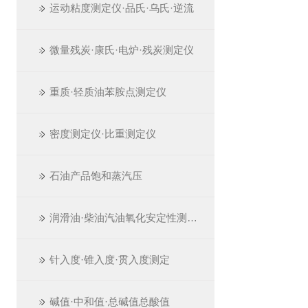
运动粘度测定仪·品氏·乌氏·逆流
微量残炭·康氏·电炉·残炭测定仪
重质·轻质油苯胺点测定仪
密度测定仪·比重测定仪
石油产品饱和蒸汽压
润滑油·柴油汽油氧化安定性测定仪
针入度·锥入度·贯入度测定
碱值·中和值·总碱值总酸值