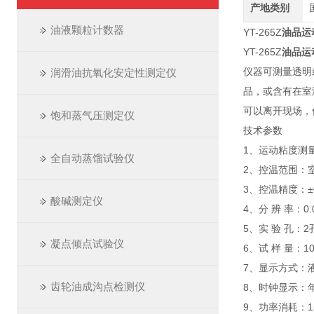
产地类别
油液颗粒计数器
YT-265Z
油品运
YT-265Z
油品运
仪器可测量透明
润滑油抗氧化安定性测定仪
品，或含有在室
可以离开现场，
饱和蒸气压测定仪
技术参数
1、运动粘度测量范
全自动蒸馏试验仪
2、控温范
3、控温精度：±0
酸碱测定仪
4、分 辨
5、实 验 孔：2
凝点倾点试验仪
6、试 样 量：10
7、显示方式：
齿轮油成沟点检测仪
8、时钟显示
9、功率