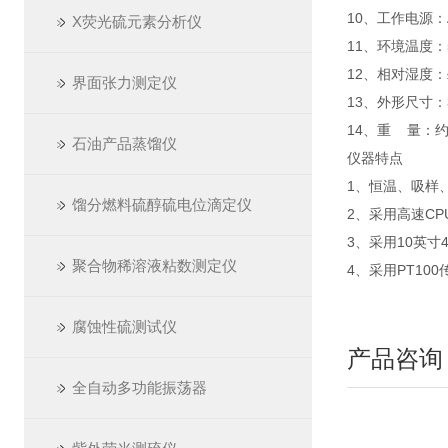
10、工作电源：AC
X荧光硫元素分析仪
11、环
12、相对湿度：
界面张力测定仪
13、外形尺寸
14、重 量：约2
石油产品蒸馏仪
仪器特点
1、恒温、吸样
馏分燃料硫醇硫电位滴定仪
2、采用高速C
3、采用10英寸
聚合物稀溶液粘数测定仪
4、采用PT1
腐蚀性硫测试仪
产品咨询
全自动多功能振荡器