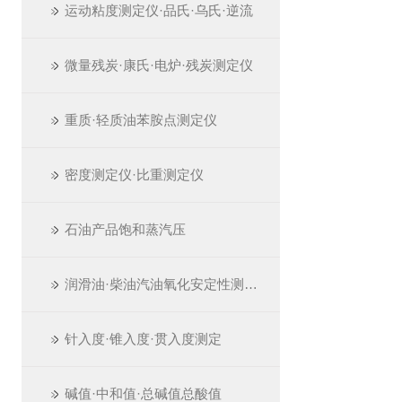
运动粘度测定仪·品氏·乌氏·逆流
微量残炭·康氏·电炉·残炭测定仪
重质·轻质油苯胺点测定仪
密度测定仪·比重测定仪
石油产品饱和蒸汽压
润滑油·柴油汽油氧化安定性测定仪
针入度·锥入度·贯入度测定
碱值·中和值·总碱值总酸值