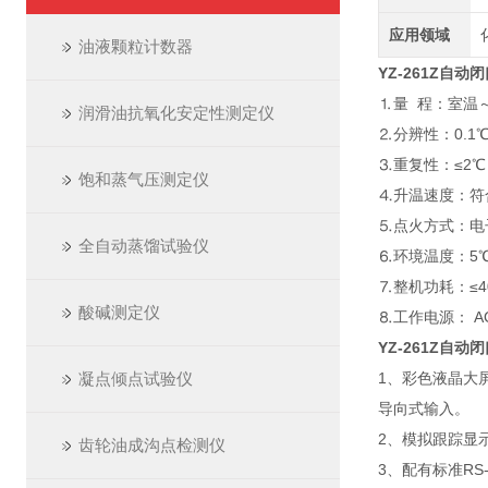
应用领域
油液颗粒计数器
YZ-261Z自
⒈量 程：室温～
润滑油抗氧化安定性测定仪
⒉分辨性：0.1
⒊重复性：≤2℃
饱和蒸气压测定仪
⒋升温速度：符合G
⒌点火方式：电
全自动蒸馏试验仪
⒍环境温度：5℃
⒎整机功耗：≤
酸碱测定仪
⒏工作电源： AC2
YZ-261Z自
凝点倾点试验仪
1、彩色液晶大
导向式输入。
2、模拟跟踪显
齿轮油成沟点检测仪
3、配有标准R