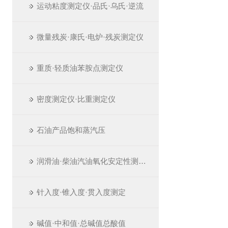
运动粘度测定仪·品氏·乌氏·逆流
微量残炭·康氏·电炉·残炭测定仪
重质·轻质油苯胺点测定仪
密度测定仪·比重测定仪
石油产品饱和蒸汽压
润滑油·柴油汽油氧化安定性测定仪
针入度·锥入度·贯入度测定
碱值·中和值·总碱值总酸值