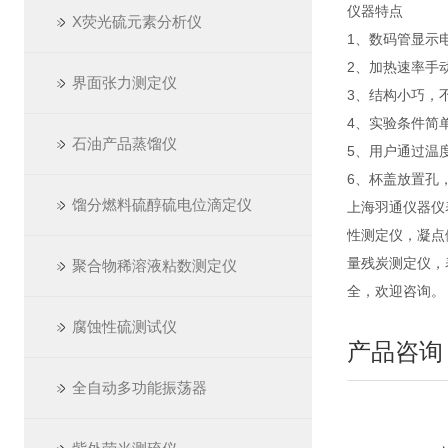
仪器特点
X荧光硫元素分析仪
1、数码管显示
2、加热速率手
界面张力测定仪
3、结构小巧，
4、实验条件简
石油产品蒸馏仪
5、用户通过温
6、杯盖放置孔
馏分燃料硫醇硫电位滴定仪
上海羽通仪器仪
性测定仪，凝点
量残炭测定仪，
聚合物稀溶液粘数测定仪
全，欢迎咨询。
腐蚀性硫测试仪
产品咨询
全自动多功能振荡器