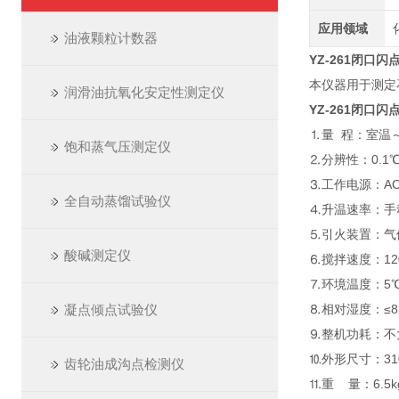
应用领域
油液颗粒计数器
YZ-261闭口闪
本仪器用于测定
润滑油抗氧化安定性测定仪
YZ-261闭口闪
⒈量 程：室温～
饱和蒸气压测定仪
⒉分辨性：0.1
⒊工作电源：AC2
全自动蒸馏试验仪
⒋升温速率：手
⒌引火装置：气
酸碱测定仪
⒍搅拌速度：120/
⒎环境温度：5℃
凝点倾点试验仪
⒏相对湿度：≤8
⒐整机功耗：不大
⒑外形尺寸：310
齿轮油成沟点检测仪
⒒重 量：6.5k