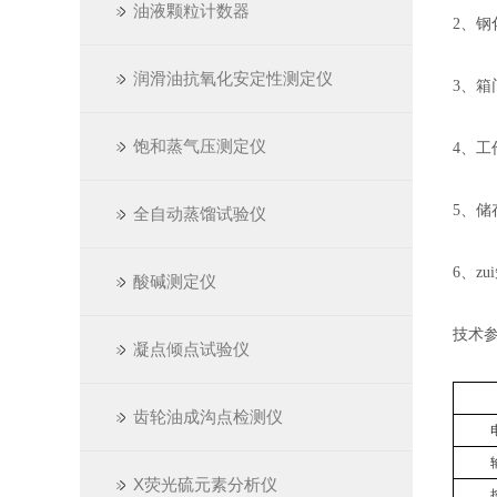
油液颗粒计数器
2
、钢
润滑油抗氧化安定性测定仪
3
、箱
饱和蒸气压测定仪
4
、工
5
、储
全自动蒸馏试验仪
6
、z
酸碱测定仪
技术
凝点倾点试验仪
齿轮油成沟点检测仪
X荧光硫元素分析仪