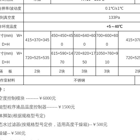
分辨率/波动度
0.1℃/±1℃
到真空度
133Pa
作环境温度
+5～40℃
寸(mm) W×
450×450×45
560×640×60
700×600×60
415×370×345
415×37
D×H
0
0
0
寸(mm) W×
615×590×14
720×820×17
1050×760×9
720×525×535
720×52
D×H
70
50
10
隔 板
2块
2块
3块
3块
2
作室材料
不锈钢
件：
空度控制模块
--------
￥
6000
元
能型程序液晶温度控制器
-------
￥
1500
元
体脚架(根据规格型号定)
态水过滤器(按规格型号定价，适用高度干燥箱)
--
￥
500
元
燥罐
--
￥
500
元