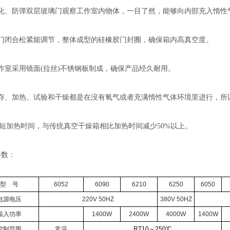
化、防弹双层玻璃门观察工作室内物体，一目了然，能够向内部充入惰性
门闭合松紧能调节，整体成型的硅橡胶门封圈，确保箱内高真空度。
作室采用
镜面
(拉丝)
不锈钢板
制成，确保产品经久耐用。
存、加热、试验和干燥都是在没有氧气或者充满惰性气体环境里进行，所
ui短加热时间，与传统真空干燥箱相比加热时间减少
50%
以上。
参数：
型 号
6052
6090
6210
6250
6050
电源电压
220V 50HZ
380V 50HZ
输入功率
1400W
2400W
4000W
1400W
控制范围
常温
RT10～250℃