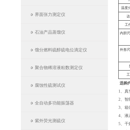
温度
界面张力测定仪
达
工
石油产品蒸馏仪
内胆尺
馏分燃料硫醇硫电位滴定仪
外形尺
聚合物稀溶液粘数测定仪
工
选购
腐蚀性硫测试仪
1
、真
2
、智
全自动多功能振荡器
3
、箱
4
、液
紫外荧光测硫仪
5
、干