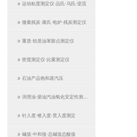
运动粘度测定仪·品氏·乌氏·逆流
微量残炭·康氏·电炉·残炭测定仪
重质·轻质油苯胺点测定仪
密度测定仪·比重测定仪
石油产品饱和蒸汽压
润滑油·柴油汽油氧化安定性测定仪
针入度·锥入度·贯入度测定
碱值·中和值·总碱值总酸值