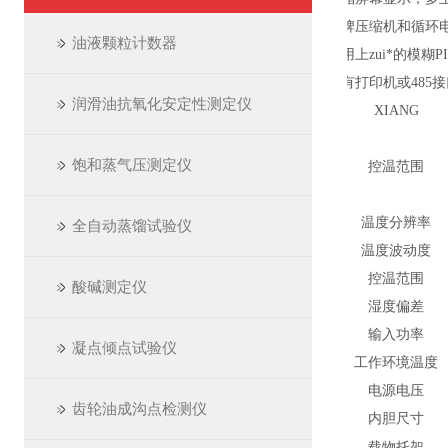
l
品牌压缩机和循环
油液颗粒计数器
l
配用上zui*的模糊
P
l
具有打印机或
485
接
润滑油抗氧化安定性测定仪
XIANG
饱和蒸气压测定仪
控温范围
温度分辨率
全自动蒸馏试验仪
温度波动度
控温范围
酸碱测定仪
湿度偏差
输入功率
凝点倾点试验仪
工作环境温度
电源电压
齿轮油成沟点检测仪
内胆尺寸
载物托架