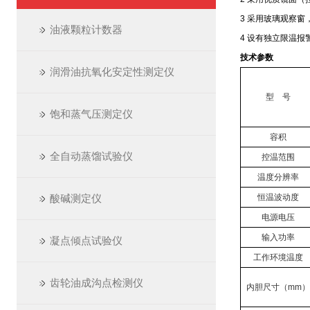
3 采用玻璃观察窗
油液颗粒计数器
4
设有独立限温报
技术参数
润滑油抗氧化安定性测定仪
型 号
饱和蒸气压测定仪
容积
全自动蒸馏试验仪
控温范围
温度分辨率
酸碱测定仪
恒温波动度
电源电压
输入功率
凝点倾点试验仪
工作环境温度
齿轮油成沟点检测仪
内胆尺寸（mm