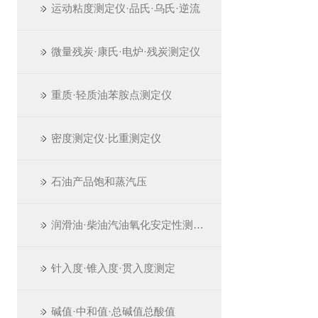
运动粘度测定仪·品氏·乌氏·逆流
微量残炭·康氏·电炉·残炭测定仪
重质·轻质油苯胺点测定仪
密度测定仪·比重测定仪
石油产品饱和蒸汽压
润滑油·柴油汽油氧化安定性测定仪
针入度·锥入度·贯入度测定
碱值·中和值·总碱值总酸值