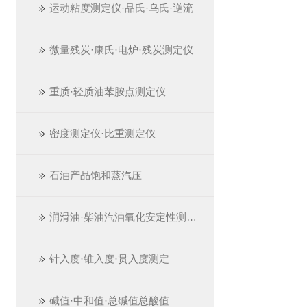
运动粘度测定仪·品氏·乌氏·逆流
微量残炭·康氏·电炉·残炭测定仪
重质·轻质油苯胺点测定仪
密度测定仪·比重测定仪
石油产品饱和蒸汽压
润滑油·柴油汽油氧化安定性测定仪
针入度·锥入度·贯入度测定
碱值·中和值·总碱值总酸值