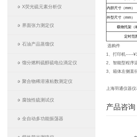
X荧光硫元素分析仪
内胆尺寸（mm）
外型尺寸（mm）
界面张力测定仪
载物托架（
定时范
石油产品蒸馏仪
选购件
1、打印机-----¥
馏分燃料硫醇硫电位滴定仪
2、智能型程序温度
3、箱体左侧直径5
聚合物稀溶液粘数测定仪
上海羽通仪器仪表厂 ht
腐蚀性硫测试仪
产品咨询
全自动多功能振荡器