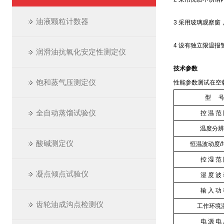
油液颗粒计数器
3 采用玻璃观察窗
4
设有独立限温报
润滑油抗氧化安定性测定仪
技术参数
饱和蒸气压测定仪
性能参数测试在空
型 
全自动蒸馏试验仪
控 温 范
温度分辨
酸碱测定仪
恒温波动度/
控 湿 范
凝点倾点试验仪
湿 度 波
输 入 功
齿轮油成沟点检测仪
工作环境
电 源 电