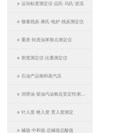
运动粘度测定仪·品氏·乌氏·逆流
微量残炭·康氏·电炉·残炭测定仪
重质·轻质油苯胺点测定仪
密度测定仪·比重测定仪
石油产品饱和蒸汽压
润滑油·柴油汽油氧化安定性测定仪
针入度·锥入度·贯入度测定
碱值·中和值·总碱值总酸值