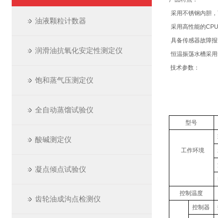
1、
采用不锈钢内胆，
油液颗粒计数器
2、
采用高性能的
CP
3、
具备传感器故障报
润滑油抗氧化安定性测定仪
4、
恒温振荡水槽采用
技术参数：
饱和蒸气压测定仪
全自动蒸馏试验仪
型号
酸碱测定仪
工作环境
凝点倾点试验仪
控制温度
齿轮油成沟点检测仪
控制器