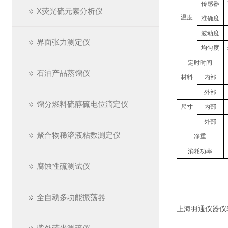
传感器
X荧光硫元素分析仪
温度
准确度
波动度
界面张力测定仪
均匀度
定时时间
石油产品蒸馏仪
材料
内部
外部
馏分燃料硫醇硫电位滴定仪
尺寸
内部
外部
聚合物稀溶液粘数测定仪
净重
消耗功率
腐蚀性硫测试仪
全自动多功能振荡器
上海羽通仪器仪表厂 ht