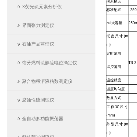
摆振幅度
X荧光硫元素分析仪
标准配置
250
zui大容量
250
界面张力测定仪
托盘尺寸(m
石油产品蒸馏仪
m)
定时范围
馏分燃料硫醇硫电位滴定仪
TS-
温控范围
温控精度
聚合物稀溶液粘数测定仪
温度均匀度
数显方式
腐蚀性硫测试仪
工作室尺寸
(mm)
全自动多功能振荡器
外型尺寸(m
m)