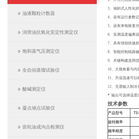
3
、倾斜式人性化
油液颗粒计数器
4
、设有运行参数
5
、设有来电恢复
润滑油抗氧化安定性测定仪
6
、实测温度偏离
7
、
具有强劲快速
饱和蒸气压测定仪
8
、
智能控制线路
9
、
关键构建选用
10
、
大视角窗与内
全自动蒸馏试验仪
11
、升温迅速可以
12
、无需输入制冷
酸碱测定仪
*
输出可选择温度
技术参数
凝点倾点试验仪
产品型号
TS
旋转频率
齿轮油成沟点检测仪
频率精度