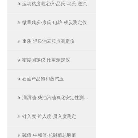
运动粘度测定仪·品氏·乌氏·逆流
微量残炭·康氏·电炉·残炭测定仪
重质·轻质油苯胺点测定仪
密度测定仪·比重测定仪
石油产品饱和蒸汽压
润滑油·柴油汽油氧化安定性测定仪
针入度·锥入度·贯入度测定
碱值·中和值·总碱值总酸值