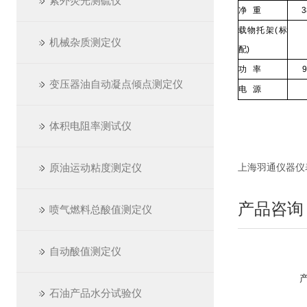
紫外荧光测硫仪
净 重
3
载物托架(标
机械杂质测定仪
配)
功 率
变压器油自动凝点倾点测定仪
电 源
体积电阻率测试仪
原油运动粘度测定仪
上海羽通仪器仪表厂 ht
产品咨询
喷气燃料总酸值测定仪
自动酸值测定仪
石油产品水分试验仪