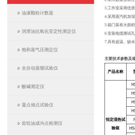
3.
工作室采用优质
油液颗粒计数器
4.采用蒸汽机加
5.箱门装有大面
润滑油抗氧化安定性测定仪
6.安装电缆测试
7.具有超温、缺
饱和蒸气压测定仪
主要技术参数及规
全自动蒸馏试验仪
产品名称
H
酸碱测定仪
H
H
凝点倾点试验仪
H
恒定湿热试
齿轮油成沟点检测仪
验箱
HS