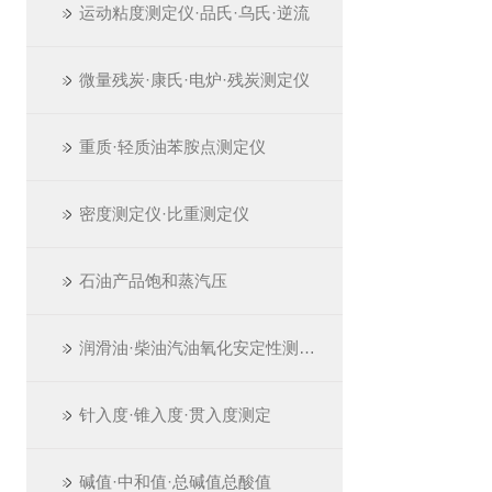
运动粘度测定仪·品氏·乌氏·逆流
微量残炭·康氏·电炉·残炭测定仪
重质·轻质油苯胺点测定仪
密度测定仪·比重测定仪
石油产品饱和蒸汽压
润滑油·柴油汽油氧化安定性测定仪
针入度·锥入度·贯入度测定
碱值·中和值·总碱值总酸值