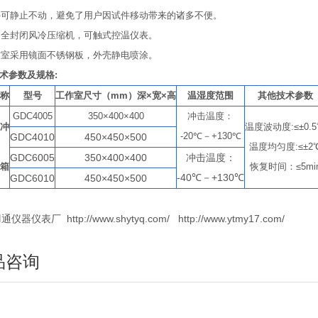
试件可静止不动，避免了用户因试件移动带来的诸多不便。
采用全封闭风冷压缩机，可触式控温仪表。
工作室采用镜面不锈钢板，外壳静电喷涂。
术参数及规格:
称
型号
工作室尺寸（mm）深×宽×高
温湿度范围
其他技术参数
GDC4005
350×400×400
冲击温度：
冲
温度波动度:≤±0.
-20℃－+130℃
GDC4010
450×450×500
温度均匀度:≤±2
GDC6005
350×400×400
冲击温度：
箱
恢复时间：≤5mi
-40℃－+130℃
GDC6010
450×450×500
仪器仪表厂 http://www.shytyq.com/ http://www.ytmy17.com/
品咨询