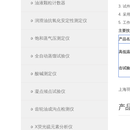
油液颗粒计数器
3. 
4. 
润滑油抗氧化安定性测定仪
5. 
主要技
饱和蒸气压测定仪
产品名
高低温
全自动蒸馏试验仪
击试验
酸碱测定仪
上海羽通
凝点倾点试验仪
产
齿轮油成沟点检测仪
X荧光硫元素分析仪