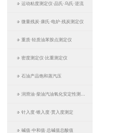
运动粘度测定仪·品氏·乌氏·逆流
微量残炭·康氏·电炉·残炭测定仪
重质·轻质油苯胺点测定仪
密度测定仪·比重测定仪
石油产品饱和蒸汽压
润滑油·柴油汽油氧化安定性测定仪
针入度·锥入度·贯入度测定
碱值·中和值·总碱值总酸值