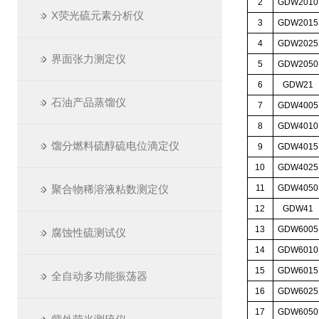
2
GDW2010
X荧光硫元素分析仪
3
GDW2015
4
GDW2025
界面张力测定仪
5
GDW2050
6
GDW21
石油产品蒸馏仪
7
GDW4005
8
GDW4010
馏分燃料硫醇硫电位滴定仪
9
GDW4015
10
GDW4025
聚合物稀溶液粘数测定仪
11
GDW4050
12
GDW41
13
GDW6005
腐蚀性硫测试仪
14
GDW6010
15
GDW6015
全自动多功能振荡器
16
GDW6025
17
GDW6050