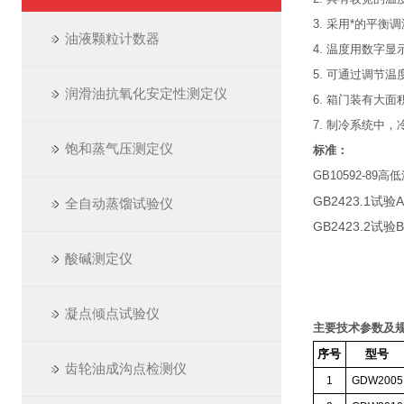
3. 采用*的平
油液颗粒计数器
4. 温度用数字
5. 可通过调节
润滑油抗氧化安定性测定仪
6. 箱门装有大
7. 制冷系统中
饱和蒸气压测定仪
标准：
GB10592-89
GB2423.1试
全自动蒸馏试验仪
GB2423.2试
酸碱测定仪
凝点倾点试验仪
主要技术参数及规
序号
型号
齿轮油成沟点检测仪
1
GDW2005