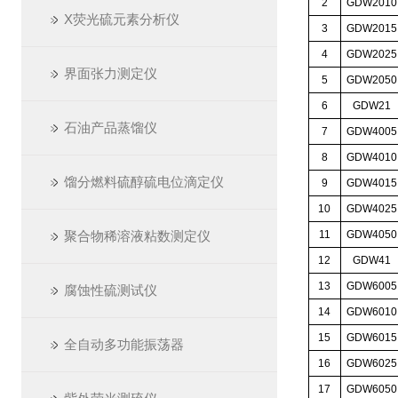
2
GDW2010
X荧光硫元素分析仪
3
GDW2015
4
GDW2025
界面张力测定仪
5
GDW2050
6
GDW21
石油产品蒸馏仪
7
GDW4005
8
GDW4010
馏分燃料硫醇硫电位滴定仪
9
GDW4015
10
GDW4025
聚合物稀溶液粘数测定仪
11
GDW4050
12
GDW41
13
GDW6005
腐蚀性硫测试仪
14
GDW6010
15
GDW6015
全自动多功能振荡器
16
GDW6025
17
GDW6050