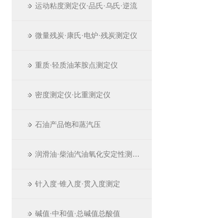
运动粘度测定仪·品氏·乌氏·逆流
微量残炭·康氏·电炉·残炭测定仪
重质·轻质油苯胺点测定仪
密度测定仪·比重测定仪
石油产品饱和蒸汽压
润滑油·柴油汽油氧化安定性测定仪
针入度·锥入度·贯入度测定
碱值·中和值·总碱值总酸值