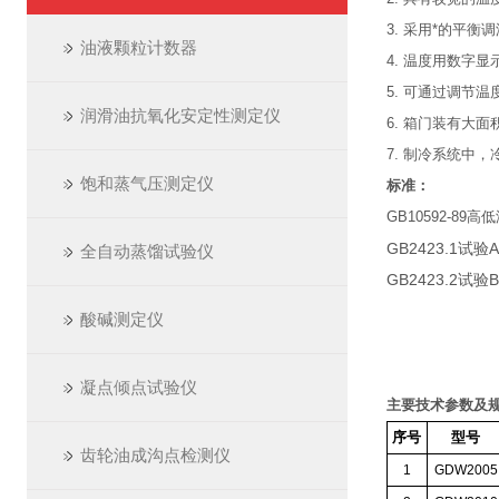
3. 采用*的平
油液颗粒计数器
4. 温度用数字
5. 可通过调节
润滑油抗氧化安定性测定仪
6. 箱门装有大
7. 制冷系统中
饱和蒸气压测定仪
标准：
GB10592-89
GB2423.1试
全自动蒸馏试验仪
GB2423.2试
酸碱测定仪
凝点倾点试验仪
主要技术参数及规
序号
型号
齿轮油成沟点检测仪
1
GDW2005