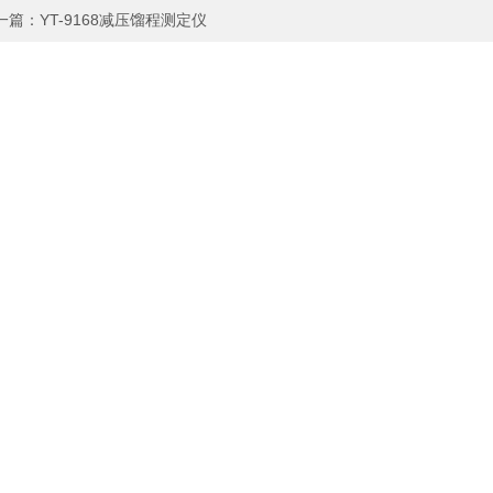
一篇：
YT-9168减压馏程测定仪