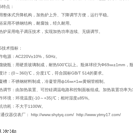
55特点：
采用整体式升降机构，加热炉上升、下降调节方便，运行平稳。
水浴采用不锈钢结构，耐腐蚀，经久耐用。
加热炉采用电子调压技术，实现加热功率连续、无级调节。
255技术指标：
作电源：AC220V±10%，50Hz。
馏烧瓶：用硬质玻璃制成，耐热500℃以上。瓶体球径为Ф69㎜±1mm，瓶体
度计：(0～360)℃，分度1℃，符合国标GB/T 514的要求。
凝槽：不锈钢材料制成，冷凝管用ф16㎜×1㎜黄铜管精制。
加热调节：由加热装置、可控硅调温电路和控制面板组成。加热装置功率为1
作环境：环境温度(-10～+35)℃；相对湿度≤85%。
机功耗：不大于1100W。
器仪表厂： http://www.shytyq.com/ http://www.ytmy17.com/
品咨询