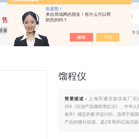
欢迎您！
来自局域网的朋友！有什么可以帮
中售后完整的服务体系
助您的吗？
质量保障
价格实惠
服务贴心
石油产品专
热门关键词：
馏程仪
简要描述：
上海羽通仪器仪表厂石油
255《石油产品馏程测定法》、中华人民
条件》规定的要求设计的，适用于按国标
产品的馏分组成。是Z常用的石油仪
商标。