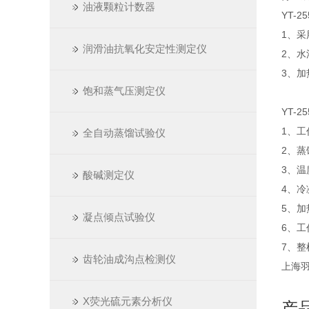
油液颗粒计数器
YT-2
1、
润滑油抗氧化安定性测定仪
2、
3、
饱和蒸气压测定仪
YT-
1、工
全自动蒸馏试验仪
2、蒸
3、温
酸碱测定仪
4、冷
5、
凝点倾点试验仪
6、工
7、整
齿轮油成沟点检测仪
上海羽通仪
X荧光硫元素分析仪
产