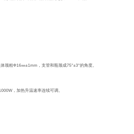
颈粗Ф16㎜±1mm，支管和瓶颈成75°±3°的角度。
000W，加热升温速率连续可调。