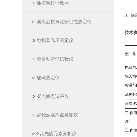
油液颗粒计数器
3
、超
润滑油抗氧化安定性测定仪
技术
饱和蒸气压测定仪
型 号
全自动蒸馏试验仪
电源电
输入功
酸碱测定仪
控温范
温度分
凝点倾点试验仪
恒温波
工作
齿轮油成沟点检测仪
度
工作
X荧光硫元素分析仪