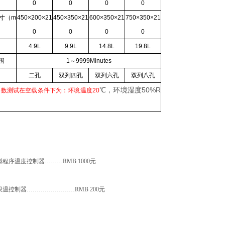
）
0
0
0
0
寸（m
450×200×21
450×350×21
600×350×21
750×350×21
0
0
0
0
4.9L
9.9L
14.8L
19.8L
围
1～9999Minutes
二孔
双列四孔
双列六孔
双列八孔
℃
，环境湿度50%R
参数测试在空载条件下为：环境温度20
型程序温度控制器………RMB 1000元
限温控制器……………………RMB 200元