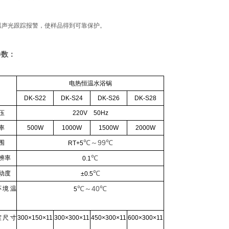
温声光跟踪报警，使样品得到可靠保护。
参数：
电热恒温水浴锅
DK-S22
DK-S24
DK-S26
DK-S28
压
220V 50Hz
率
500W
1000W
1500W
2000W
℃
～99
℃
围
RT+5
℃
辨率
0.1
℃
动度
±0.5
℃
～40
℃
环境温
5
室尺寸
300×150×11
300×300×11
450×300×11
600×300×11