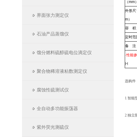
（mm
外形尺
界面张力测定仪
m）
容 积
石油产品蒸馏仪
定时范
备 注
馏分燃料硫醇硫电位滴定仪
·性能
H
聚合物稀溶液粘数测定仪
选购件
腐蚀性硫测试仪
1.智能
全自动多功能振荡器
2.独立
紫外荧光测硫仪