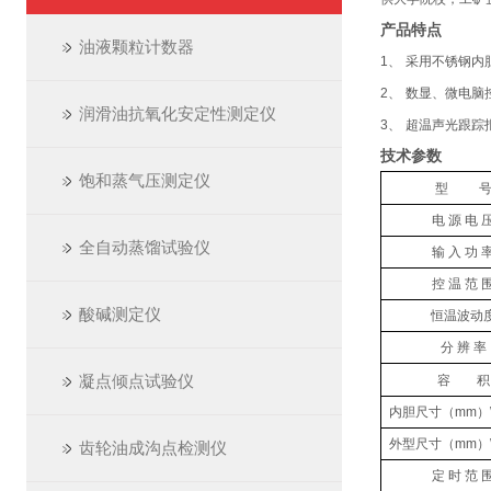
产品特点
油液颗粒计数器
1
、
采用不锈钢内
2
、
数显、微电脑
润滑油抗氧化安定性测定仪
3
、
超温声光跟踪
技术参数
饱和蒸气压测定仪
型
电 源 电 
全自动蒸馏试验仪
输 入 功 
控 温 范 
酸碱测定仪
恒温波动
分 辨 率
凝点倾点试验仪
容
积
内胆尺寸（mm）
外型尺寸（mm）
齿轮油成沟点检测仪
定 时 范 