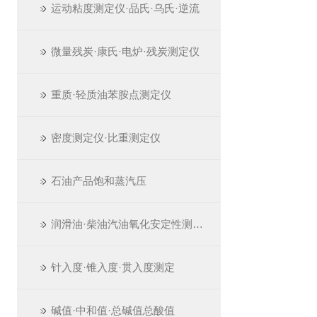
运动粘度测定仪·品氏·乌氏·逆流
微量残炭·康氏·电炉·残炭测定仪
重质·轻质油苯胺点测定仪
密度测定仪·比重测定仪
石油产品饱和蒸汽压
润滑油·柴油汽油氧化安定性测定仪
针入度·锥入度·贯入度测定
碱值·中和值·总碱值总酸值