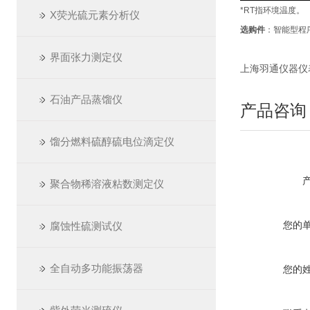
*RT
指环境温度。
X荧光硫元素分析仪
选购件
：智能型程
界面张力测定仪
上海羽通仪器仪表厂 ht
石油产品蒸馏仪
产品咨询
馏分燃料硫醇硫电位滴定仪
聚合物稀溶液粘数测定仪
您的
腐蚀性硫测试仪
全自动多功能振荡器
您的