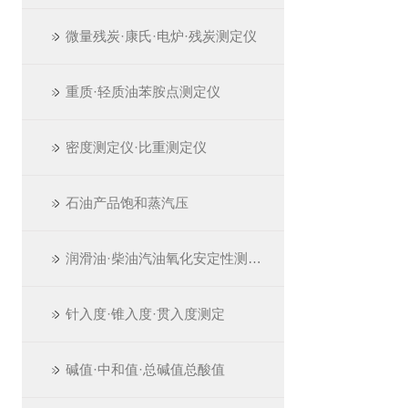
微量残炭·康氏·电炉·残炭测定仪
重质·轻质油苯胺点测定仪
密度测定仪·比重测定仪
石油产品饱和蒸汽压
润滑油·柴油汽油氧化安定性测定仪
针入度·锥入度·贯入度测定
碱值·中和值·总碱值总酸值