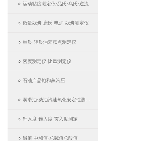
运动粘度测定仪·品氏·乌氏·逆流
微量残炭·康氏·电炉·残炭测定仪
重质·轻质油苯胺点测定仪
密度测定仪·比重测定仪
石油产品饱和蒸汽压
润滑油·柴油汽油氧化安定性测定仪
针入度·锥入度·贯入度测定
碱值·中和值·总碱值总酸值