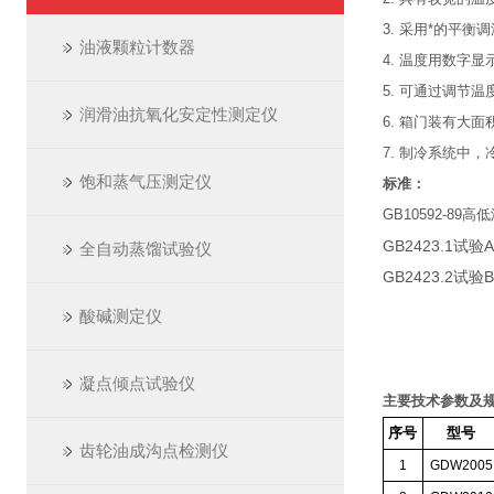
3. 采用*的平
油液颗粒计数器
4. 温度用数字
5. 可通过调节
润滑油抗氧化安定性测定仪
6. 箱门装有大
7. 制冷系统中
饱和蒸气压测定仪
标准：
GB10592-89
GB2423.1试
全自动蒸馏试验仪
GB2423.2试
酸碱测定仪
凝点倾点试验仪
主要技术参数及规
序号
型号
齿轮油成沟点检测仪
1
GDW2005