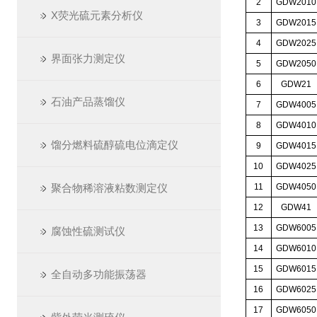
2
GDW2010
X荧光硫元素分析仪
3
GDW2015
4
GDW2025
界面张力测定仪
5
GDW2050
6
GDW21
石油产品蒸馏仪
7
GDW4005
8
GDW4010
馏分燃料硫醇硫电位滴定仪
9
GDW4015
10
GDW4025
聚合物稀溶液粘数测定仪
11
GDW4050
12
GDW41
13
GDW6005
腐蚀性硫测试仪
14
GDW6010
15
GDW6015
全自动多功能振荡器
16
GDW6025
17
GDW6050